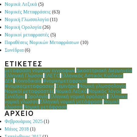
Νομικά Λεξικά
(5)
Νομικές Μεταφράσεις
(63)
Νομική Γλωσσολογία
(11)
Νομική Ορολογία
(26)
Νομικοί μεταφραστές
(5)
Παραθέσεις Νομικών Μεταφράσεων
(10)
Συνέδρια
(6)
ΕΤΙΚΕΤΕΣ
μεταφραση νομικων εγγραφων
Δικαστηριακή Διερμηνεία
Ελληνική Γλώσσα
ΕΛΕΤΟ
Ελληνικός Αστικός Κώδικας
ΔΕΚ
Κοινοδικαίο
#νομικημεταφραση
#νομικεςμεταφρασεις
Σεμινάρια
Νομική γλωσσολογία
Νομικοί μεταφραστές
Νομικά Λεξικά
Νομικός λόγος
Συνέδρια
Ορολογία
Ελληνική νομική ορολογία
Ελληνική
νομική γλώσσα
Ελληνική νομική μετάφραση
Νομική
γλώσσα
Νομική μετάφραση
ΑΡΧΕΙΟ
Φεβρουάριος 2025
(1)
Μάιος 2018
(1)
Σεπτέμβριος 2017
(1)