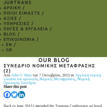
JURTRANS
ΑΡΧΙΚΗ /
ΠΟΙΟΙ ΕΙΜΑΣΤΕ /
ΑΞΙΕΣ /
ΥΠΗΡΕΣΙΕΣ /
ΠΗΓΕΣ & ΕΡΓΑΛΕΙΑ /
BLOG /
ΕΠΙΚΟΙΝΩΝΙΑ /
EN
/
GR
OUR BLOG
ΣΥΝΕΔΡΙΟ ΝΟΜΙΚΗΣ ΜΕΤΑΦΡΑΣΗΣ
(2)
Από
John O 'Shea
την 7 Οκτωβρίου, 2015 σε
Αγγλική νομική
γλώσσα και ορολογία
,
Νομικές Μεταφράσεις
,
Νομική
Ορολογία
,
Συνέδρια
Share this post
Back in June 2015 I attended the Transius Conference on legal