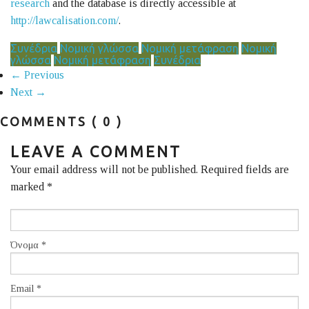
research
and the database is directly accessible at
http://lawcalisation.com/
.
Συνέδρια
Νομική γλώσσα
Νομική μετάφραση
Νομική
γλώσσα
Νομική μετάφραση
Συνέδρια
← Previous
Next →
COMMENTS
( 0 )
LEAVE A COMMENT
Your email address will not be published. Required fields are
marked
*
Όνομα
*
Email
*