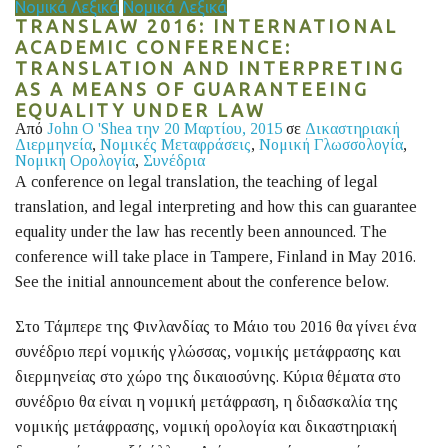
Νομικά Λεξικά
Νομικά Λεξικά
TRANSLAW 2016: INTERNATIONAL
ACADEMIC CONFERENCE:
TRANSLATION AND INTERPRETING
AS A MEANS OF GUARANTEEING
EQUALITY UNDER LAW
Από
John O 'Shea
την 20 Μαρτίου, 2015
σε
Δικαστηριακή
Διερμηνεία
,
Νομικές Μεταφράσεις
,
Νομική Γλωσσολογία
,
Νομική Ορολογία
,
Συνέδρια
Α conference on legal translation, the teaching of legal
translation, and legal interpreting and how this can guarantee
equality under the law has recently been announced. The
conference will take place in Tampere, Finland in May 2016.
See the initial announcement about the conference below.
Στο Τάμπερε της Φινλανδίας το Μάιο του 2016 θα γίνει ένα
συνέδριο περί νομικής γλώσσας, νομικής μετάφρασης και
διερμηνείας στο χώρο της δικαιοσύνης. Κύρια θέματα στο
συνέδριο θα είναι η νομική μετάφραση, η διδασκαλία της
νομικής μετάφρασης, νομική ορολογία και δικαστηριακή