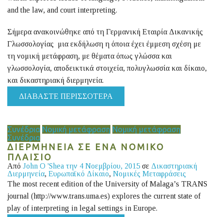
and the law, and court interpreting.
Σήμερα ανακοινώθηκε από τη Γερμανική Εταιρία Δικανικής
Γλωσσολογίας μια εκδήλωση η όποια έχει έμμεση σχέση με
τη νομική μετάφραση, με θέματα όπως γλώσσα και
γλωσσολογία, αποδεικτικά στοιχεία, πολυγλωσσία και δίκαιο,
και δικαστηριακή διερμηνεία.
ΔΙΑΒΆΣΤΕ ΠΕΡΙΣΣΌΤΕΡΑ
Συνέδρια
Νομική μετάφραση
Νομική μετάφραση
Συνέδρια
ΔΙΕΡΜΗΝΕΙΑ ΣΕ ΕΝΑ ΝΟΜΙΚΟ
ΠΛΑΙΣΙΟ
Από
John O 'Shea
την 4 Νοεμβρίου, 2015
σε
Δικαστηριακή
Διερμηνεία
,
Ευρωπαϊκό Δίκαιο
,
Νομικές Μεταφράσεις
The most recent edition of the University of Malaga’s TRANS
journal (http://www.trans.uma.es) explores the current state of
play of interpreting in legal settings in Europe.