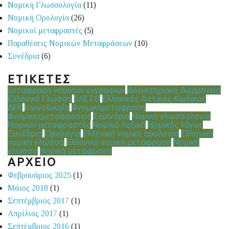
Νομική Γλωσσολογία
(11)
Νομική Ορολογία
(26)
Νομικοί μεταφραστές
(5)
Παραθέσεις Νομικών Μεταφράσεων
(10)
Συνέδρια
(6)
ΕΤΙΚΕΤΕΣ
μεταφραση νομικων εγγραφων
Δικαστηριακή Διερμηνεία
Ελληνική Γλώσσα
ΕΛΕΤΟ
Ελληνικός Αστικός Κώδικας
ΔΕΚ
Κοινοδικαίο
#νομικημεταφραση
#νομικεςμεταφρασεις
Σεμινάρια
Νομική γλωσσολογία
Νομικοί μεταφραστές
Νομικά Λεξικά
Νομικός λόγος
Συνέδρια
Ορολογία
Ελληνική νομική ορολογία
Ελληνική
νομική γλώσσα
Ελληνική νομική μετάφραση
Νομική
γλώσσα
Νομική μετάφραση
ΑΡΧΕΙΟ
Φεβρουάριος 2025
(1)
Μάιος 2018
(1)
Σεπτέμβριος 2017
(1)
Απρίλιος 2017
(1)
Σεπτέμβριος 2016
(1)