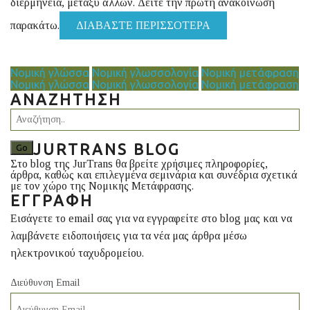
διερμηνεία, μεταξύ άλλων. Δείτε την πρώτη ανακοίνωση
παρακάτω.
ΔΙΑΒΆΣΤΕ ΠΕΡΙΣΣΌΤΕΡΑ
Νομική γλώσσα
Νομική γλωσσολογία
Νομική μετάφραση
Νομική γλώσσα
Νομική γλωσσολογία
Νομική μετάφραση
ΑΝΑΖΉΤΗΣΗ
JURTRANS BLOG
Στο blog της JurTrans θα βρείτε χρήσιμες πληροφορίες,
άρθρα, καθώς και επιλεγμένα σεμινάρια και συνέδρια σχετικά
με τον χώρο της Νομικής Μετάφρασης.
ΕΓΓΡΑΦΉ
Εισάγετε το email σας για να εγγραφείτε στο blog μας και να
λαμβάνετε ειδοποιήσεις για τα νέα μας άρθρα μέσω
ηλεκτρονικού ταχυδρομείου.
Διεύθυνση Email