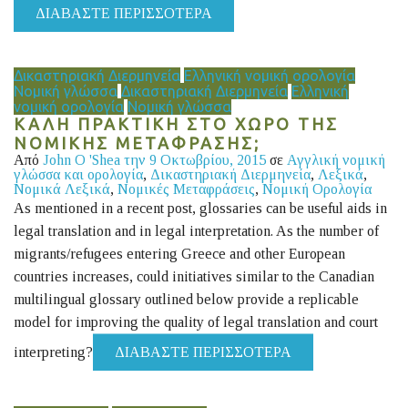
ΔΙΑΒΆΣΤΕ ΠΕΡΙΣΣΌΤΕΡΑ
Δικαστηριακή Διερμηνεία
Ελληνική νομική ορολογία
Νομική γλώσσα
Δικαστηριακή Διερμηνεία
Ελληνική
νομική ορολογία
Νομική γλώσσα
ΚΑΛΗ ΠΡΑΚΤΙΚΗ ΣΤΟ ΧΩΡΟ ΤΗΣ
ΝΟΜΙΚΗΣ ΜΕΤΑΦΡΑΣΗΣ;
Από
John O 'Shea
την 9 Οκτωβρίου, 2015
σε
Αγγλική νομική
γλώσσα και ορολογία
,
Δικαστηριακή Διερμηνεία
,
Λεξικά
,
Νομικά Λεξικά
,
Νομικές Μεταφράσεις
,
Νομική Ορολογία
As mentioned in a recent post, glossaries can be useful aids in
legal translation and in legal interpretation. As the number of
migrants/refugees entering Greece and other European
countries increases, could initiatives similar to the Canadian
multilingual glossary outlined below provide a replicable
model for improving the quality of legal translation and court
interpreting?
ΔΙΑΒΆΣΤΕ ΠΕΡΙΣΣΌΤΕΡΑ