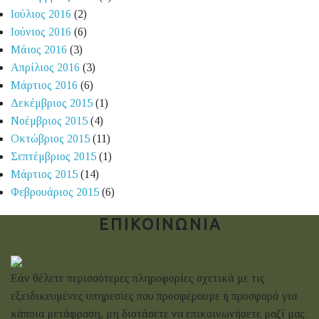
Ιούλιος 2016
(2)
Ιούνιος 2016
(6)
Μάιος 2016
(3)
Απρίλιος 2016
(3)
Μάρτιος 2016
(6)
Δεκέμβριος 2015
(1)
Νοέμβριος 2015
(4)
Οκτώβριος 2015
(11)
Σεπτέμβριος 2015
(1)
Μάρτιος 2015
(14)
Φεβρουάριος 2015
(6)
ΕΠΙΚΟΙΝΩΝΙΑ
Εάν θέλετε περισσότερες πληροφορίες σχετικά με τις
εξειδικευμένες υπηρεσίες που προσφέρουμε ή προσφορά για
κάποια μετάφραση, μη διστάσετε να επικοινωνήσετε μαζί μας.