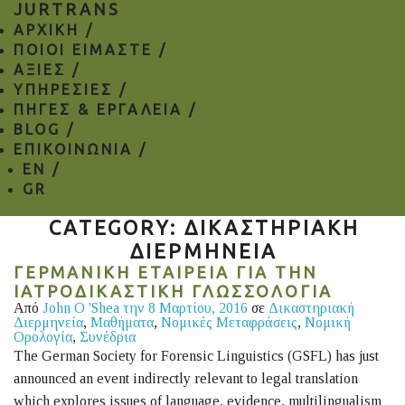
JURTRANS
ΑΡΧΙΚΗ /
ΠΟΙΟΙ ΕΙΜΑΣΤΕ /
ΑΞΙΕΣ /
ΥΠΗΡΕΣΙΕΣ /
ΠΗΓΕΣ & ΕΡΓΑΛΕΙΑ /
BLOG /
ΕΠΙΚΟΙΝΩΝΙΑ /
EN
/
GR
CATEGORY: ΔΙΚΑΣΤΗΡΙΑΚΉ
ΔΙΕΡΜΗΝΕΊΑ
ΓΕΡΜΑΝΙΚΉ ΕΤΑΙΡΕΊΑ ΓΙΑ ΤΗΝ
ΙΑΤΡΟΔΙΚΑΣΤΙΚΉ ΓΛΩΣΣΟΛΟΓΊΑ
Από
John O 'Shea
την 8 Μαρτίου, 2016
σε
Δικαστηριακή
Διερμηνεία
,
Μαθήματα
,
Νομικές Μεταφράσεις
,
Νομική
Ορολογία
,
Συνέδρια
The German Society for Forensic Linguistics (GSFL) has just
announced an event indirectly relevant to legal translation
which explores issues of language, evidence, multilingualism