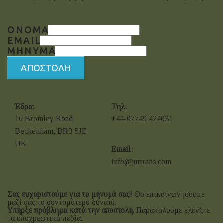
ΌΝΟΜΑ
EMAIL
ΜΗΝΥΜΑ
ΑΠΟΣΤΟΛΗ
Έδρα:
Τηλ:
16 Bromley Road
+44-07749 424031
Beckenham, BR3 5JE
UK
Email:
info@jurtrans.com
Σας ευχαριστούμε για το μήνυμά σας!
Θα επικοινωνήσουμε
μαζί σας το συντομότερο δυνατό.
Υπήρξε πρόβλημα κατά την αποστολή.
Παρακαλούμε ελέγξτε
τα υποχρεωτικά πεδία.