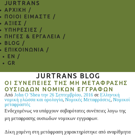
JURTRANS
ΑΡΧΙΚΗ /
ΠΟΙΟΙ ΕΙΜΑΣΤΕ /
ΑΞΙΕΣ /
ΥΠΗΡΕΣΙΕΣ /
ΠΗΓΕΣ & ΕΡΓΑΛΕΙΑ /
BLOG /
ΕΠΙΚΟΙΝΩΝΙΑ /
EN
/
GR
JURTRANS BLOG
ΟΙ ΣΥΝΕΠΕΙΕΣ ΤΗΣ ΜΗ ΜΕΤΑΦΡΑΣΗΣ
ΟΥΣΙΩΔΩΝ ΝΟΜΙΚΩΝ ΕΓΓΡΑΦΩΝ
Από
John O 'Shea
την 26 Σεπτεμβρίου, 2016
σε
Ελληνική
νομική γλώσσα και ορολογία
,
Νομικές Μεταφράσεις
,
Νομικοί
μεταφραστές
Ενδεχομένως να υπάρχουν σοβαρότατες συνέπειες λογω της
μη μεταφρασης ουσιωδων νομικων εγγραφων.
Δίκη χαμένη στη μετάφραση χαρακτηρίστηκε από αναρίθμητα