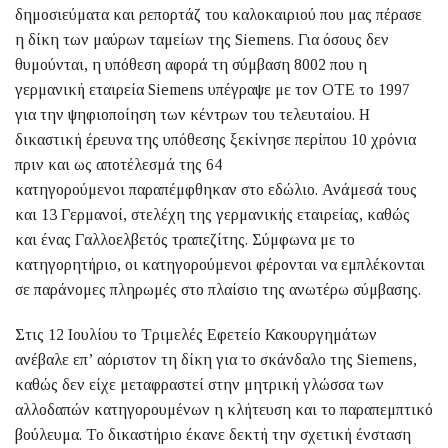
δημοσιεύματα και ρεπορτάζ του καλοκαιριού που μας πέρασε
η δίκη των μαύρων ταμείων της Siemens. Για όσους δεν
θυμούνται, η υπόθεση αφορά τη σύμβαση 8002 που η
γερμανική εταιρεία Siemens υπέγραψε με τον ΟΤΕ το 1997
για την ψηφιοποίηση των κέντρων του τελευταίου. Η
δικαστική έρευνα της υπόθεσης ξεκίνησε περίπου 10 χρόνια
πριν και ως αποτέλεσμά της 64
κατηγορούμενοι παραπέμφθηκαν στο εδώλιο. Ανάμεσά τους
και 13 Γερμανοί, στελέχη της γερμανικής εταιρείας, καθώς
και ένας Γαλλοελβετός τραπεζίτης. Σύμφωνα με το
κατηγορητήριο, οι κατηγορούμενοι φέρονται να εμπλέκονται
σε παράνομες πληρωμές στο πλαίσιο της ανωτέρω σύμβασης.
Στις 12 Ιουλίου το Τριμελές Εφετείο Κακουργημάτων
ανέβαλε επ’ αόριστον τη δίκη για το σκάνδαλο της Siemens,
καθώς δεν είχε μεταφραστεί στην μητρική γλώσσα των
αλλοδαπών κατηγορουμένων η κλήτευση και το παραπεμπτικό
βούλευμα. Το δικαστήριο έκανε δεκτή την σχετική ένσταση