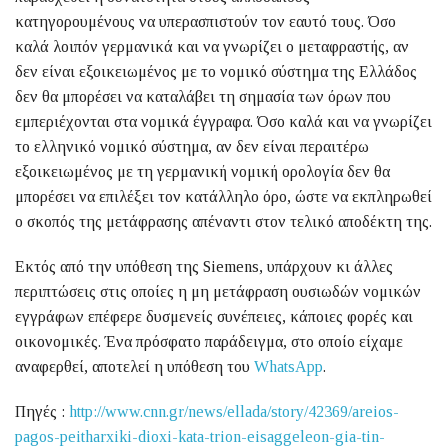
κατηγορουμένους να υπερασπιστούν τον εαυτό τους. Όσο
καλά λοιπόν γερμανικά και να γνωρίζει ο μεταφραστής, αν
δεν είναι εξοικειωμένος με το νομικό σύστημα της Ελλάδος
δεν θα μπορέσει να καταλάβει τη σημασία των όρων που
εμπεριέχονται στα νομικά έγγραφα. Όσο καλά και να γνωρίζει
το ελληνικό νομικό σύστημα, αν δεν είναι περαιτέρω
εξοικειωμένος με τη γερμανική νομική ορολογία δεν θα
μπορέσει να επιλέξει τον κατάλληλο όρο, ώστε να εκπληρωθεί
ο σκοπός της μετάφρασης απέναντι στον τελικό αποδέκτη της.
Εκτός από την υπόθεση της Siemens, υπάρχουν κι άλλες
περιπτώσεις στις οποίες η μη μετάφραση ουσιωδών νομικών
εγγράφων επέφερε δυσμενείς συνέπειες, κάποιες φορές και
οικονομικές. Ένα πρόσφατο παράδειγμα, στο οποίο είχαμε
αναφερθεί, αποτελεί η υπόθεση του
WhatsApp
.
Πηγές :
http://www.cnn.gr/news/ellada/story/42369/areios-
pagos-peitharxiki-dioxi-kata-trion-eisaggeleon-gia-tin-