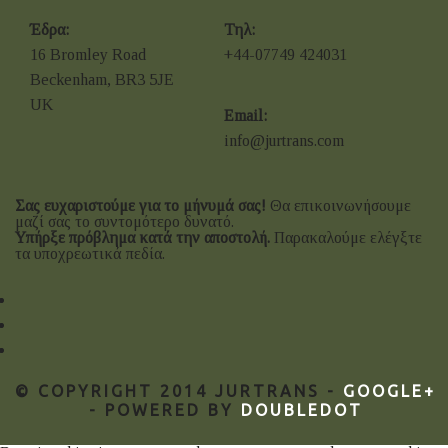
Έδρα:
Τηλ:
16 Bromley Road
+44-07749 424031
Beckenham, BR3 5JE
UK
Email:
info@jurtrans.com
Σας ευχαριστούμε για το μήνυμά σας!
Θα επικοινωνήσουμε
μαζί σας το συντομότερο δυνατό.
Υπήρξε πρόβλημα κατά την αποστολή.
Παρακαλούμε ελέγξτε
τα υποχρεωτικά πεδία.
© COPYRIGHT 2014 JURTRANS -
GOOGLE+
- POWERED BY
DOUBLEDOT