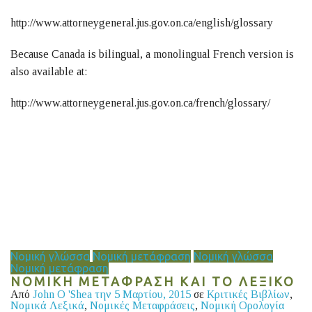
http://www.attorneygeneral.jus.gov.on.ca/english/glossary
Because Canada is bilingual, a monolingual French version is
also available at:
http://www.attorneygeneral.jus.gov.on.ca/french/glossary/
Νομική γλώσσα
Νομική μετάφραση
Νομική γλώσσα
Νομική μετάφραση
ΝΟΜΙΚΗ ΜΕΤΑΦΡΑΣΗ ΚΑΙ ΤΟ ΛΕΞΙΚΟ
Από
John O 'Shea
την 5 Μαρτίου, 2015
σε
Κριτικές Βιβλίων
,
Νομικά Λεξικά
,
Νομικές Μεταφράσεις
,
Νομική Ορολογία