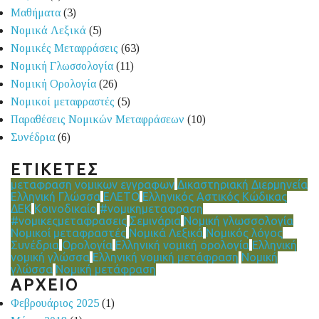
Μαθήματα
(3)
Νομικά Λεξικά
(5)
Νομικές Μεταφράσεις
(63)
Νομική Γλωσσολογία
(11)
Νομική Ορολογία
(26)
Νομικοί μεταφραστές
(5)
Παραθέσεις Νομικών Μεταφράσεων
(10)
Συνέδρια
(6)
ΕΤΙΚΕΤΕΣ
μεταφραση νομικων εγγραφων
Δικαστηριακή Διερμηνεία
Ελληνική Γλώσσα
ΕΛΕΤΟ
Ελληνικός Αστικός Κώδικας
ΔΕΚ
Κοινοδικαίο
#νομικημεταφραση
#νομικεςμεταφρασεις
Σεμινάρια
Νομική γλωσσολογία
Νομικοί μεταφραστές
Νομικά Λεξικά
Νομικός λόγος
Συνέδρια
Ορολογία
Ελληνική νομική ορολογία
Ελληνική
νομική γλώσσα
Ελληνική νομική μετάφραση
Νομική
γλώσσα
Νομική μετάφραση
ΑΡΧΕΙΟ
Φεβρουάριος 2025
(1)