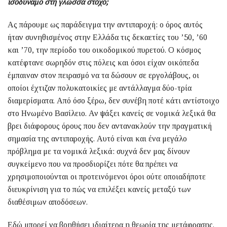
ισοδύναμο στη γλώσσα στόχο;
Ας πάρουμε ως παράδειγμα την αντιπαροχή: ο όρος αυτός
ήταν συνηθισμένος στην Ελλάδα τις δεκαετίες του ’50, ’60
και ’70, την περίοδο του οικοδομικού πυρετού. Ο κόσμος
κατέφτανε σωρηδόν στις πόλεις και όσοι είχαν οικόπεδα
έμπαιναν στον πειρασμό να τα δώσουν σε εργολάβους, οι
οποίοι έχτιζαν πολυκατοικίες με αντάλλαγμα δύο-τρία
διαμερίσματα. Από όσο ξέρω, δεν συνέβη ποτέ κάτι αντίστοιχο
στο Ηνωμένο Βασίλειο. Αν ψάξει κανείς σε νομικά λεξικά θα
βρει διάφορους όρους που δεν αντανακλούν την πραγματική
σημασία της αντιπαροχής. Αυτό είναι και ένα μεγάλο
πρόβλημα με τα νομικά λεξικά: συχνά δεν μας δίνουν
συγκείμενο που να προσδιορίζει πότε θα πρέπει να
χρησιμοποιούνται οι προτεινόμενοι όροι ούτε οποιαδήποτε
διευκρίνιση για το πώς να επιλέξει κανείς μεταξύ των
διαθέσιμων αποδόσεων.
Εδώ μπορεί να βοηθήσει ιδιαίτερα η θεωρία της μετάφρασης.