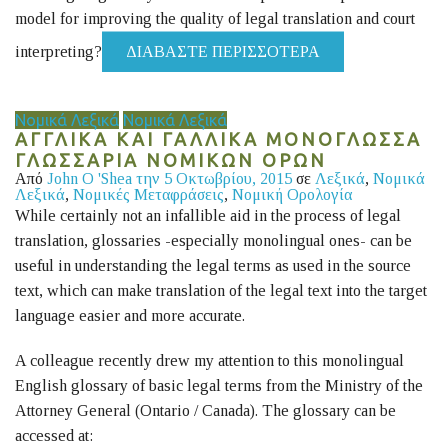
model for improving the quality of legal translation and court
interpreting?
ΔΙΑΒΆΣΤΕ ΠΕΡΙΣΣΌΤΕΡΑ
Νομικά Λεξικά
Νομικά Λεξικά
ΑΓΓΛΙΚΑ ΚΑΙ ΓΑΛΛΙΚΑ ΜΟΝΟΓΛΩΣΣΑ
ΓΛΩΣΣΑΡΙΑ ΝΟΜΙΚΩΝ ΟΡΩΝ
Από
John O 'Shea
την 5 Οκτωβρίου, 2015
σε
Λεξικά
,
Νομικά
Λεξικά
,
Νομικές Μεταφράσεις
,
Νομική Ορολογία
While certainly not an infallible aid in the process of legal
translation, glossaries -especially monolingual ones- can be
useful in understanding the legal terms as used in the source
text, which can make translation of the legal text into the target
language easier and more accurate.
A colleague recently drew my attention to this monolingual
English glossary of basic legal terms from the Ministry of the
Attorney General (Ontario / Canada). The glossary can be
accessed at: