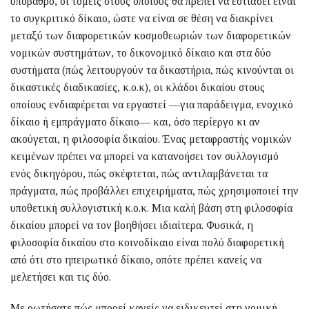
υπόβαθρο, οι τομείς στους οποίους θα πρέπει να εστιάσει είναι
το συγκριτικό δίκαιο, ώστε να είναι σε θέση να διακρίνει
μεταξύ των διαφορετικών κοσμοθεωριών των διαφορετικών
νομικών συστημάτων, το δικονομικό δίκαιο και στα δύο
συστήματα (πώς λειτουργούν τα δικαστήρια, πώς κινούνται οι
δικαστικές διαδικασίες, κ.ο.κ), οι κλάδοι δικαίου στους
οποίους ενδιαφέρεται να εργαστεί —για παράδειγμα, ενοχικό
δίκαιο ή εμπράγματο δίκαιο— και, όσο περίεργο κι αν
ακούγεται, η φιλοσοφία δικαίου. Ένας μεταφραστής νομικών
κειμένων πρέπει να μπορεί να κατανοήσει τον συλλογισμό
ενός δικηγόρου, πώς σκέφτεται, πώς αντιλαμβάνεται τα
πράγματα, πώς προβάλλει επιχειρήματα, πώς χρησιμοποιεί την
υποθετική συλλογιστική κ.ο.κ. Μια καλή βάση στη φιλοσοφία
δικαίου μπορεί να τον βοηθήσει ιδιαίτερα. Φυσικά, η
φιλοσοφία δικαίου στο κοινοδίκαιο είναι πολύ διαφορετική
από ότι στο ηπειρωτικό δίκαιο, οπότε πρέπει κανείς να
μελετήσει και τις δύο.
Με ρωτήσατε πώς μπορεί κανείς να ειδικευτεί στη νομική