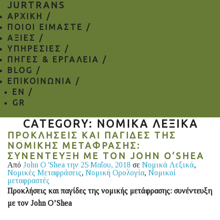
JURTRANS
ΑΡΧΙΚΗ /
ΠΟΙΟΙ ΕΙΜΑΣΤΕ /
ΑΞΙΕΣ /
ΥΠΗΡΕΣΙΕΣ /
ΠΗΓΕΣ & ΕΡΓΑΛΕΙΑ /
BLOG /
ΕΠΙΚΟΙΝΩΝΙΑ /
EN
/
GR
CATEGORY: ΝΟΜΙΚΆ ΛΕΞΙΚΆ
ΠΡΟΚΛΉΣΕΙΣ ΚΑΙ ΠΑΓΊΔΕΣ ΤΗΣ
ΝΟΜΙΚΉΣ ΜΕΤΆΦΡΑΣΗΣ:
ΣΥΝΈΝΤΕΥΞΗ ΜΕ ΤΟΝ JOHN O’SHEA
Από
John O 'Shea
την 25 Μαΐου, 2018
σε
Νομικά Λεξικά
,
Νομικές Μεταφράσεις
,
Νομική Ορολογία
,
Νομικοί
μεταφραστές
Προκλήσεις και παγίδες της νομικής μετάφρασης: συνέντευξη
με τον
John
O
’
Shea