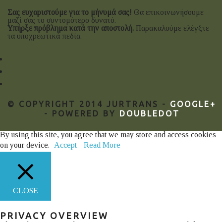
Σας ευχαριστούμε για το μήνυμά σας!
Θα επικοινωνήσουμε
μαζί σας το συντομότερο δυνατό.
Υπήρξε πρόβλημα κατά την αποστολή.
Παρακαλούμε ελέγξτε
τα υποχρεωτικά πεδία.
© COPYRIGHT 2014 JURTRANS -
GOOGLE+
- POWERED BY
DOUBLEDOT
By using this site, you agree that we may store and access cookies
on your device.
Accept
Read More
CLOSE
PRIVACY OVERVIEW