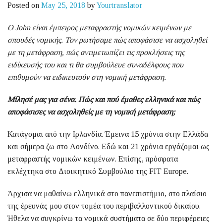
Posted on
May 25, 2018
by
Yourtranslator
Ο John
είναι έμπειρος μεταφραστής
νομικών κειμένων με
σπουδές
νομικής. Τον ρωτήσαμε πώς αποφάσισε να ασχοληθεί
με τη μετάφραση, πώς αντιμετωπίζει τις προκλήσεις της
ειδίκευσής του και τι θα συμβούλευε συναδέλφους που
επιθυμούν να ειδικευτούν στη νομική μετάφραση.
Μίλησέ μας για σένα. Πώς και πού έμαθες ελληνικά και πώς
αποφάσισες να ασχοληθείς με τη νομική μετάφραση;
Κατάγομαι από την Ιρλανδία. Έμεινα 15 χρόνια στην Ελλάδα
και σήμερα ζω στο Λονδίνο. Εδώ και 21 χρόνια εργάζομαι ως
μεταφραστής νομικών κειμένων. Επίσης, πρόσφατα
εκλέχτηκα στο Διοικητικό Συμβούλιο της FIT Europe.
Άρχισα να μαθαίνω ελληνικά στο πανεπιστήμιο, στο πλαίσιο
της έρευνάς μου στον τομέα του περιβαλλοντικού δικαίου.
Ήθελα να συγκρίνω τα νομικά συστήματα σε δύο περιφέρειες