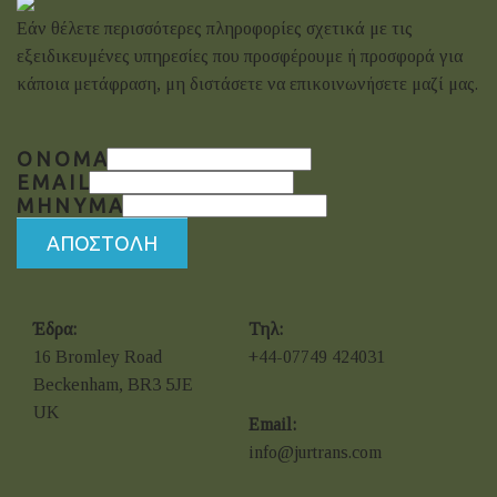
Εάν θέλετε περισσότερες πληροφορίες σχετικά με τις
εξειδικευμένες υπηρεσίες που προσφέρουμε ή προσφορά για
κάποια μετάφραση, μη διστάσετε να επικοινωνήσετε μαζί μας.
ΌΝΟΜΑ
EMAIL
ΜΗΝΥΜΑ
ΑΠΟΣΤΟΛΗ
Έδρα:
Τηλ:
16 Bromley Road
+44-07749 424031
Beckenham, BR3 5JE
UK
Email:
info@jurtrans.com