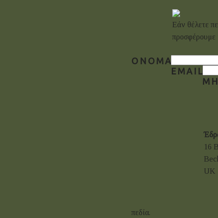
Εάν θέλετε πε
προσφέρουμε 
ΌΝΟΜΑ
EMAIL
Μ
Έδρ
16 
Bec
UK
πεδία.