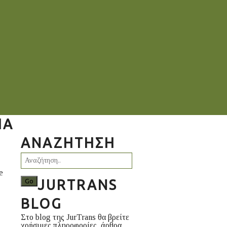
ΊΑ
ΑΝΑΖΉΤΗΣΗ
e
JURTRANS
BLOG
Στο blog της JurTrans θα βρείτε
χρήσιμες πληροφορίες, άρθρα,