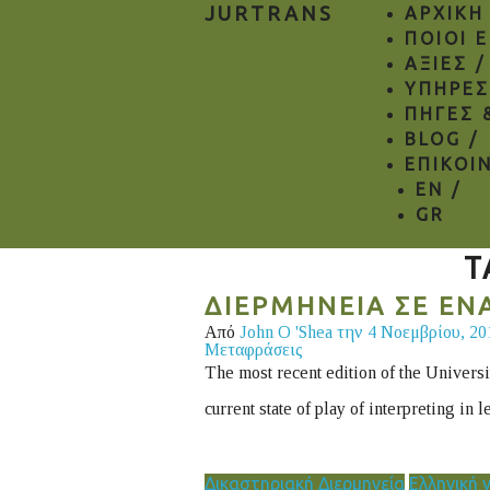
JURTRANS
ΑΡΧΙΚΗ
ΠΟΙΟΙ 
ΑΞΙΕΣ /
ΥΠΗΡΕΣ
ΠΗΓΕΣ 
BLOG /
ΕΠΙΚΟΙ
EN
/
GR
T
ΔΙΕΡΜΗΝΕΙΑ ΣΕ ΕΝ
Από
John O 'Shea
την 4 Νοεμβρίου, 2
Μεταφράσεις
The most recent edition of the Univers
current state of play of interpreting in 
Δικαστηριακή Διερμηνεία
Ελληνική 