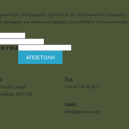
ρισσότερες πληροφορίες σχετικά με τις εξειδικευμένες υπηρεσίες 
ή προσφορά για κάποια μετάφραση, μη διστάσετε να επικοινωνήσετ
ΗΝΥΜΑ
ΑΠΟΣΤΟΛΗ
α:
Τηλ:
Bromley Road
+44-07749 424031
kenham, BR3 5JE
Email:
info@jurtrans.com