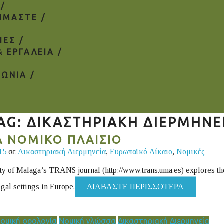
 /
ΕΙΜΑΣΤΕ /
ΙΕΣ /
& ΕΡΓΑΛΕΙΑ /
ΝΩΝΙΑ /
AG: ΔΙΚΑΣΤΗΡΙΑΚΉ ΔΙΕΡΜΗΝΕ
Α ΝΟΜΙΚΟ ΠΛΑΙΣΙΟ
015
σε
Δικαστηριακή Διερμηνεία
,
Ευρωπαϊκό Δίκαιο
,
Νομικές
ity of Malaga’s TRANS journal (http://www.trans.uma.es) explores th
legal settings in Europe.
ΔΙΑΒΆΣΤΕ ΠΕΡΙΣΣΌΤΕΡΑ
νομική ορολογία
Νομική γλώσσα
Δικαστηριακή Διερμηνεία