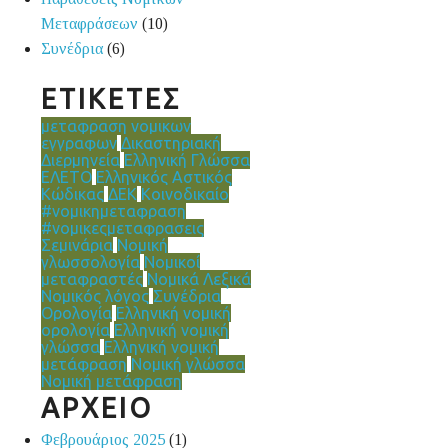
Μεταφράσεων
(10)
Συνέδρια
(6)
ΕΤΙΚΕΤΕΣ
μεταφραση νομικων
εγγραφων
Δικαστηριακή
Διερμηνεία
Ελληνική Γλώσσα
ΕΛΕΤΟ
Ελληνικός Αστικός
Κώδικας
ΔΕΚ
Κοινοδικαίο
#νομικημεταφραση
#νομικεςμεταφρασεις
Σεμινάρια
Νομική
γλωσσολογία
Νομικοί
μεταφραστές
Νομικά Λεξικά
Νομικός λόγος
Συνέδρια
Ορολογία
Ελληνική νομική
ορολογία
Ελληνική νομική
γλώσσα
Ελληνική νομική
μετάφραση
Νομική γλώσσα
Νομική μετάφραση
ΑΡΧΕΙΟ
Φεβρουάριος 2025
(1)