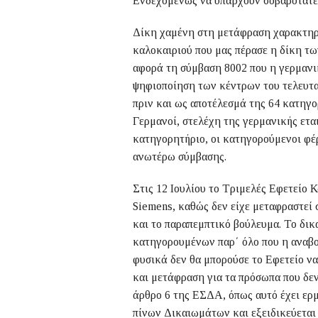
Ενδεχομένως να υπάρχουν σοβαρότατε
Δίκη χαμένη στη μετάφραση χαρακτηρ
καλοκαιριού που μας πέρασε η δίκη τω
αφορά τη σύμβαση 8002 που η γερμανι
ψηφιοποίηση των κέντρων του τελευταί
πριν και ως αποτέλεσμά της 64 κατηγ
Γερμανοί, στελέχη της γερμανικής ετα
κατηγορητήριο, οι κατηγορούμενοι φέ
ανωτέρω σύμβασης.
Στις 12 Ιουλίου το Τριμελές Εφετείο 
Siemens, καθώς δεν είχε μεταφραστε
και το παραπεμπτικό βούλευμα. Το δι
κατηγορουμένων παρ΄ όλο που η αναβ
φυσικά δεν θα μπορούσε το Εφετείο να
και μετάφραση για τα πρόσωπα που δεν
άρθρο 6 της ΕΣΔΑ, όπως αυτό έχει ερ
πίνων Δικαιωμάτων και εξειδικεύεται