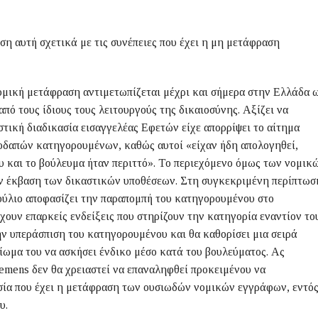
ση αυτή σχετικά με τις συνέπειες που έχει η μη μετάφραση
ομική μετάφραση αντιμετωπίζεται μέχρι και σήμερα στην Ελλάδα 
από τους ίδιους τους λειτουργούς της δικαιοσύνης. Αξίζει να
τική διαδικασία εισαγγελέας Εφετών είχε απορρίψει το αίτημα
οδαπών κατηγορουμένων, καθώς αυτοί «είχαν ήδη απολογηθεί,
υ και το βούλευμα ήταν περιττό». Το περιεχόμενο όμως των νομικ
ην έκβαση των δικαστικών υποθέσεων. Στη συγκεκριμένη περίπτωσ
ούλιο αποφασίζει την παραπομπή του κατηγορουμένου στο
χουν επαρκείς ενδείξεις που στηρίζουν την κατηγορία εναντίον του
ν υπεράσπιση του κατηγορουμένου και θα καθορίσει μια σειρά
ίωμα του να ασκήσει ένδικο μέσο κατά του βουλεύματος. Ας
Siemens δεν θα χρειαστεί να επαναληφθεί προκειμένου να
σία που έχει η μετάφραση των ουσιωδών νομικών εγγράφων, εντό
υ.