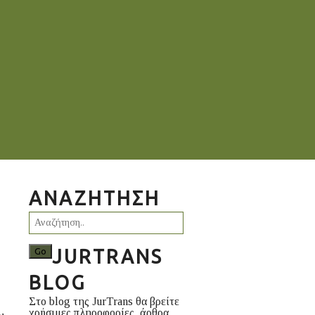
ΑΝΑΖΉΤΗΣΗ
JURTRANS
BLOG
Στο blog της JurTrans θα βρείτε
χρήσιμες πληροφορίες, άρθρα,