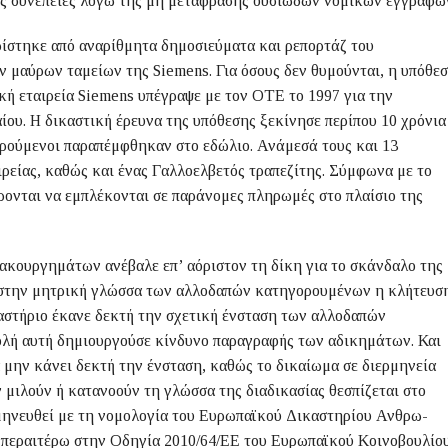
ς συνέπειες λογω της μη μεταφρασης ουσιωδων νομικων εγγραφω
ίστηκε από αναρίθμητα δημοσιεύματα και ρεπορτάζ του
ν μαύρων ταμείων της Siemens. Για όσους δεν θυμούνται, η υπόθε
κή εταιρεία Siemens υπέγραψε με τον ΟΤΕ το 1997 για την
ου. Η δικαστική έρευνα της υπόθεσης ξεκίνησε περίπου 10 χρόνια
ορούμενοι παραπέμφθηκαν στο εδώλιο. Ανάμεσά τους και 13
ιρείας, καθώς και ένας Γαλλοελβετός τραπεζίτης. Σύμφωνα με το
ρονται να εμπλέκονται σε παράνομες πληρωμές στο πλαίσιο της
Κακουργημάτων ανέβαλε επ’ αόριστον τη δίκη για το σκάνδαλο της
ί στην μητρική γλώσσα των αλλοδαπών κατηγορουμένων η κλήτευσ
καστήριο έκανε δεκτή την σχετική ένσταση των αλλοδαπών
ολή αυτή δημιουργούσε κίνδυνο παραγραφής των αδικημάτων. Και
 μην κάνει δεκτή την ένσταση, καθώς το δικαίωμα σε διερμηνεία
 μιλούν ή κατανοούν τη γλώσσα της διαδικασίας θεσπίζεται στο
μηνευθεί με τη νομολογία του Ευρωπαϊκού Δικαστηρίου Ανθρω­
 περαιτέρω στην Οδηγία 2010/64/ΕΕ του Ευρωπαϊκού Κοινοβουλίο