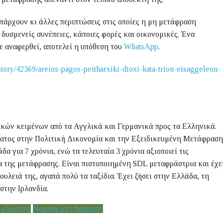
πάρχουν κι άλλες περιπτώσεις στις οποίες η μη μετάφραση
υσμενείς συνέπειες, κάποιες φορές και οικονομικές. Ένα
ε αναφερθεί, αποτελεί η υπόθεση του
WhatsApp
.
story/42369/areios-pagos-peitharxiki-dioxi-kata-trion-eisaggeleon-
ικών κειμένων από τα Αγγλικά και Γερμανικά προς τα Ελληνικά.
ατος στην Πολιτική Δικονομία και την Εξειδικευμένη Μετάφραση
α για 7 χρόνια, ενώ τα τελευταία 3 χρόνια αξιοποιεί τις
α της μετάφρασης. Είναι πιστοποιημένη SDL μεταφράστρια και έχε
ουλειά της, αγαπά πολύ τα ταξίδια. Έχει ζήσει στην Ελλάδα, τη
στην Ιρλανδία.
ή γλώσσα
Νομική μετάφραση