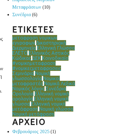
Μεταφράσεων
(10)
Συνέδρια
(6)
ΕΤΙΚΕΤΕΣ
μεταφραση νομικων
ως
εγγραφων
Δικαστηριακή
Διερμηνεία
Ελληνική Γλώσσα
ΕΛΕΤΟ
Ελληνικός Αστικός
Κώδικας
ΔΕΚ
Κοινοδικαίο
#νομικημεταφραση
#νομικεςμεταφρασεις
ών
Σεμινάρια
Νομική
η
γλωσσολογία
Νομικοί
μεταφραστές
Νομικά Λεξικά
Νομικός λόγος
Συνέδρια
.
Ορολογία
Ελληνική νομική
ορολογία
Ελληνική νομική
γλώσσα
Ελληνική νομική
μετάφραση
Νομική γλώσσα
Νομική μετάφραση
ΑΡΧΕΙΟ
ς
Φεβρουάριος 2025
(1)