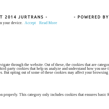
T 2014 JURTRANS -
GOOGLE+
- POWERED B
on your device.
Accept
Read More
gate through the website. Out of these, the cookies that are categor
 third-party cookies that help us analyze and understand how you use
ies. But opting out of some of these cookies may affect your browsing
on properly. This category only includes cookies that ensures basic f