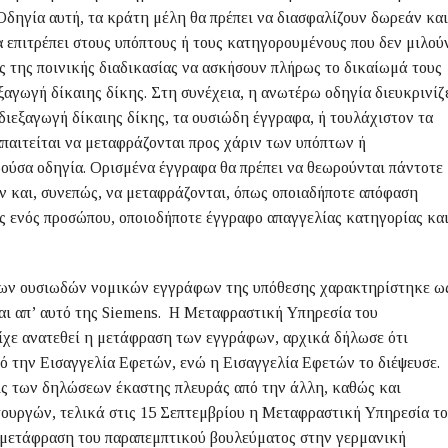
δηγία αυτή, τα κράτη μέλη θα πρέπει να διασφαλίζουν δωρεάν και
 επιτρέπει στους υπόπτους ή τους κατηγορουμένους που δεν μιλού
 της ποινικής διαδικασίας να ασκήσουν πλήρως το δικαίωμά τους
ξαγωγή δίκαιης δίκης. Στη συνέχεια, η ανωτέρω οδηγία διευκρινίζ
 διεξαγωγή δίκαιης δίκης, τα ουσιώδη έγγραφα, ή τουλάχιστον τα
παιτείται να μεταφράζονται προς χάριν των υπόπτων ή
ύσα οδηγία. Ορισμένα έγγραφα θα πρέπει να θεωρούνται πάντοτε
ν και, συνεπώς, να μεταφράζονται, όπως οποιαδήποτε απόφαση
ς ενός προσώπου, οποιοδήποτε έγγραφο απαγγελίας κατηγορίας κα
των ουσιωδών νομικών εγγράφων της υπόθεσης χαρακτηρίστηκε ω
ι απ’ αυτό της Siemens. Η Μεταφραστική Υπηρεσία του
ίχε ανατεθεί η μετάφραση των εγγράφων, αρχικά δήλωσε ότι
ό την Εισαγγελία Εφετών, ενώ η Εισαγγελία Εφετών το διέψευσε.
ς των δηλώσεων έκαστης πλευράς από την άλλη, καθώς και
τουργών, τελικά στις 15 Σεπτεμβρίου η Μεταφραστική Υπηρεσία τ
μετάφραση του παραπεμπτικού βουλεύματος στην γερμανική