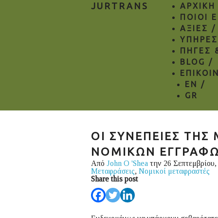
JURTRANS
ΑΡΧΙΚΗ
ΠΟΙΟΙ 
ΑΞΙΕΣ /
ΥΠΗΡΕΣ
ΠΗΓΕΣ 
BLOG /
ΕΠΙΚΟΙ
EN
/
GR
ΟΙ ΣΥΝΕΠΕΙΕΣ ΤΗΣ
ΝΟΜΙΚΩΝ ΕΓΓΡΑΦ
Από
John O 'Shea
την 26 Σεπτεμβρίου,
Μεταφράσεις
,
Νομικοί μεταφραστές
Share this post