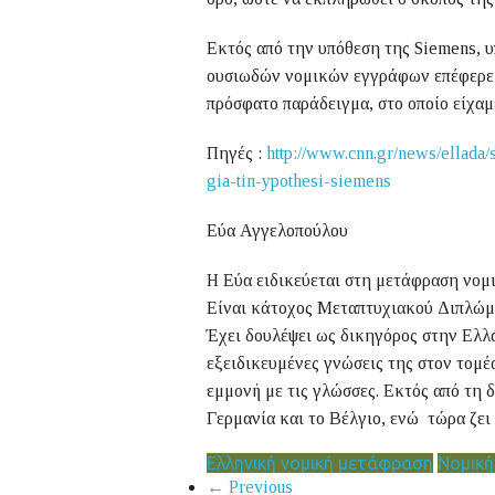
Εκτός από την υπόθεση της Siemens, υ
ουσιωδών νομικών εγγράφων επέφερε δ
πρόσφατο παράδειγμα, στο οποίο είχαμ
Πηγές :
http://www.cnn.gr/news/ellada/
gia-tin-ypothesi-siemens
Εύα Αγγελοπούλου
Η Εύα ειδικεύεται στη μετάφραση νομ
Είναι κάτοχος Μεταπτυχιακού Διπλώμ
Έχει δουλέψει ως δικηγόρος στην Ελλάδ
εξειδικευμένες γνώσεις της στον τομέ
εμμονή με τις γλώσσες. Εκτός από τη δ
Γερμανία και το Βέλγιο, ενώ τώρα ζει 
Ελληνική νομική μετάφραση
Νομικ
← Previous