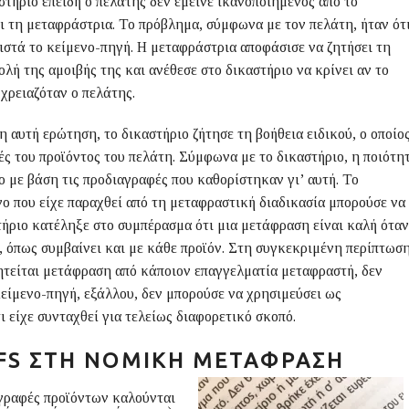
στήριο επειδή ο πελάτης δεν έμεινε ικανοποιημένος από το
 τη μεταφράστρια. Το πρόβλημα, σύμφωνα με τον πελάτη, ήταν ότ
ιστά το κείμενο-πηγή. Η μεταφράστρια αποφάσισε να ζητήσει τη
λή της αμοιβής της και ανέθεσε στο δικαστήριο να κρίνει αν το
χρειαζόταν ο πελάτης.
 αυτή ερώτηση, το δικαστήριο ζήτησε τη βοήθεια ειδικού, ο οποίο
ές του προϊόντος του πελάτη. Σύμφωνα με το δικαστήριο, η ποιότη
ο με βάση τις προδιαγραφές που καθορίστηκαν γι’ αυτή. Το
ο που είχε παραχθεί από τη μεταφραστική διαδικασία μπορούσε να
τήριο κατέληξε στο συμπέρασμα ότι μια μετάφραση είναι καλή όταν
ε, όπως συμβαίνει και με κάθε προϊόν. Στη συγκεκριμένη περίπτωσ
ητείται μετάφραση από κάποιον επαγγελματία μεταφραστή, δεν
είμενο-πηγή, εξάλλου, δεν μπορούσε να χρησιμεύσει ως
 είχε συνταχθεί για τελείως διαφορετικό σκοπό.
EFS ΣΤΗ ΝΟΜΙΚΉ ΜΕΤΆΦΡΑΣΗ
γραφές προϊόντων καλούνται