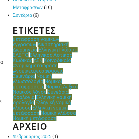
Μεταφράσεων
(10)
Συνέδρια
(6)
ΕΤΙΚΕΤΕΣ
μεταφραση νομικων
εγγραφων
Δικαστηριακή
Διερμηνεία
Ελληνική Γλώσσα
ΕΛΕΤΟ
Ελληνικός Αστικός
Κώδικας
ΔΕΚ
Κοινοδικαίο
να
#νομικημεταφραση
#νομικεςμεταφρασεις
Σεμινάρια
Νομική
γλωσσολογία
Νομικοί
μεταφραστές
Νομικά Λεξικά
Νομικός λόγος
Συνέδρια
Ορολογία
Ελληνική νομική
ε
ορολογία
Ελληνική νομική
γλώσσα
Ελληνική νομική
μετάφραση
Νομική γλώσσα
Νομική μετάφραση
ΑΡΧΕΙΟ
Φεβρουάριος 2025
(1)