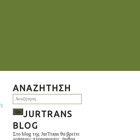
ΑΝΑΖΉΤΗΣΗ
ές
JURTRANS
BLOG
Στο blog της JurTrans θα βρείτε
χρήσιμες πληροφορίες, άρθρα,