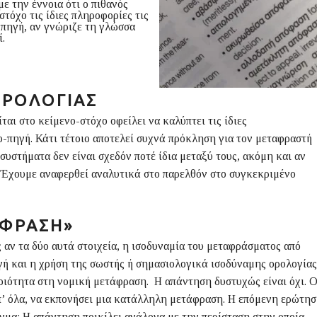
με την έννοια ότι ο πιθανός
τόχο τις ίδιες πληροφορίες τις
-πηγή, αν γνώριζε τη γλώσσα
ί.
ΟΡΟΛΟΓΊΑΣ
ται στο κείμενο-στόχο οφείλει να καλύπτει τις ίδιες
ο-πηγή. Κάτι τέτοιο αποτελεί συχνά πρόκληση για τον μεταφραστή
υστήματα δεν είναι σχεδόν ποτέ ίδια μεταξύ τους, ακόμη και αν
. Έχουμε αναφερθεί αναλυτικά στο παρελθόν στο συγκεκριμένο
ΦΡΑΣΗ»
 αν τα δύο αυτά στοιχεία, η ισοδυναμία του μεταφράσματος από
ή και η χρήση της σωστής ή σημασιολογικά ισοδύναμης ορολογίας
ποιότητα στη νομική μετάφραση. Η απάντηση δυστυχώς είναι όχι. 
π’ όλα, να εκπονήσει μια κατάλληλη μετάφραση. Η επόμενη ερώτη
άγμα; Η απάντηση ποικίλει ανάλογα με την περίσταση στην οποία