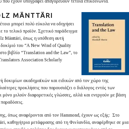
 που έχουν υπογραφεί απαγορεύουν τέτοια επικοινωνία.
OLZ
M
Ä
NTT
Ä
RI
τέτοιο μπορεί πολύ εύκολα να οδηγήσει
ε το τελικό προϊόν. Σχετικό παράδειγμα
lz Mänttäri, όπως η υπόθεση αυτή
 δοκίμιό του “A New Wind of Quality
το βιβλίο “Translation and the Law”, το
ranslators Association Scholarly
γή δοκιμίων ακαδημαϊκών και ειδικών από τον χώρο της
διαίτερες προκλήσεις που παρουσιάζει ο διάλογος εντός των
ι μόνο μιλούν διαφορετικές γλώσσες, αλλά και ενεργούν με βάση
 παραδόσεις.
σης, όπως αναφέρονται από τον Hammond, έχουν ως εξής: Στο
täri, καθηγήτρια μετάφρασης από τη Φινλανδία, αναφέρθηκε σε μια