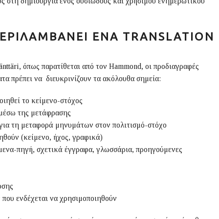
υς στη δημιουργία ενός ουσιώδους και χρήσιμου ενημερωτικού
ΠΕΡΙΛΑΜΒΆΝΕΙ ΈΝΑ
TRANSLATION
nttäri, όπως παρατίθεται από τον Hammond, οι προδιαγραφές
τα πρέπει να διευκρινίζουν τα ακόλουθα σημεία:
οιηθεί το κείμενο-στόχος
 μέσω της μετάφρασης
ς για τη μεταφορά μηνυμάτων στον πολιτισμό-στόχο
ηθούν (κείμενο, ήχος, γραφικά)
ίμενα-πηγή, σχετικά έγγραφα, γλωσσάρια, προηγούμενες
οσης
 που ενδέχεται να χρησιμοποιηθούν